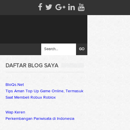
DAFTAR BLOG SAYA
BloQs.Net
Tips Aman Top Up Game Online, Termasuk
Saat Membeli Robux Roblox
Wap Keren
Perkembangan Pariwisata di Indonesia