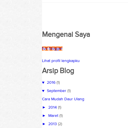
Mengenai Saya
fun blogger
Lihat profil lengkapku
Arsip Blog
▼
2016
(1)
▼
September
(1)
Cara Mudah Daur Ulang
►
2014
(1)
►
Maret
(1)
►
2013
(2)