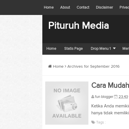
Home
About
Contact
Disclaimer
Priva
Pituruh Media
Home
Statis Page
Drop Menu 1
Men
Home
Archives for September 2016
Cara Mudah
fun blogger
23.43
Ketika Anda memiki
hanya tidak memilik
Tags :