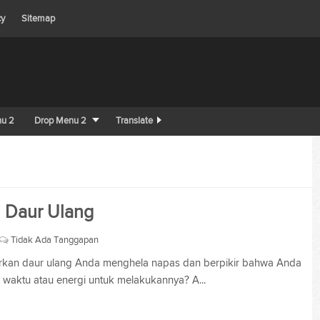
cy
Sitemap
u 2
Drop Menu 2
Translate
 Daur Ulang
Tidak Ada Tanggapan
rkan daur ulang Anda menghela napas dan berpikir bahwa Anda
i waktu atau energi untuk melakukannya? A...